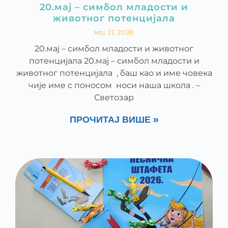
20.мај – симбол младости и
животног потенцијала
мај 21, 2026
20.мај – симбол младости и животног
потенцијала 20.мај – симбол младости и
животног потенцијала , баш као и име човека
чије име с поносом носи наша школа . –
Светозар
ПРОЧИТАЈ ВИШЕ »