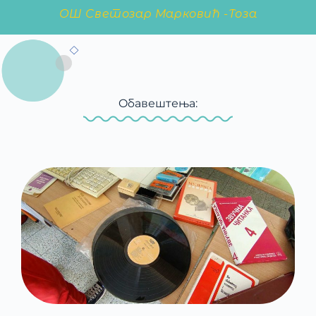
ОШ Светозар Марковић -Тоза
Oбавештења: