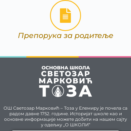
Препорука за родитеље
ОШ Светозар Марковић – Тоза у Елемиру је почела са
радом давне 1752. године. Историјат школе као и
основне информације можете добити на нашем сајту
у одељку „О ШКОЛИ“