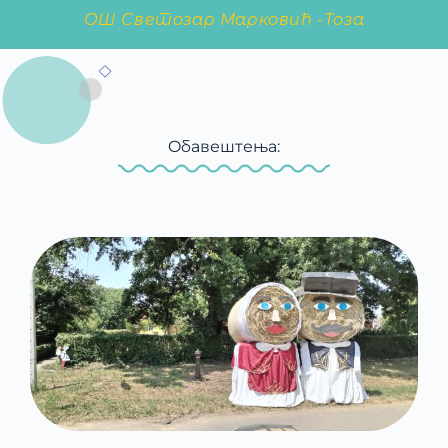
ОШ Светозар Марковић -Тоза
Oбавештења: