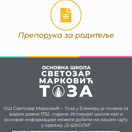
Препорука за родитеље
ОШ Светозар Марковић – Тоза у Елемиру је почела са
радом давне 1752. године. Историјат школе као и
основне информације можете добити на нашем сајту
у одељку „О ШКОЛИ“