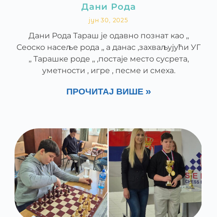
Дани Рода
јун 30, 2025
Дани Рода Тараш је одавно познат као ,,
Сеоско насеље рода ,, а данас ,захваљујући УГ
,, Тарашке роде ,, ,постаје место сусрета,
уметности , игре , песме и смеха.
ПРОЧИТАЈ ВИШЕ »