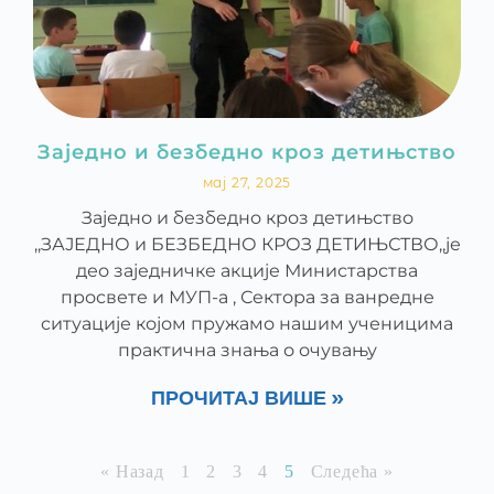
Заједно и безбедно кроз детињство
мај 27, 2025
Заједно и безбедно кроз детињство
,,ЗАЈЕДНО и БЕЗБЕДНО КРОЗ ДЕТИЊСТВО,,је
део заједничке акције Министарства
просвете и МУП-а , Сектора за ванредне
ситуације којом пружамо нашим ученицима
практична знања о очувању
ПРОЧИТАЈ ВИШЕ »
« Назад
1
2
3
4
5
Следећа »