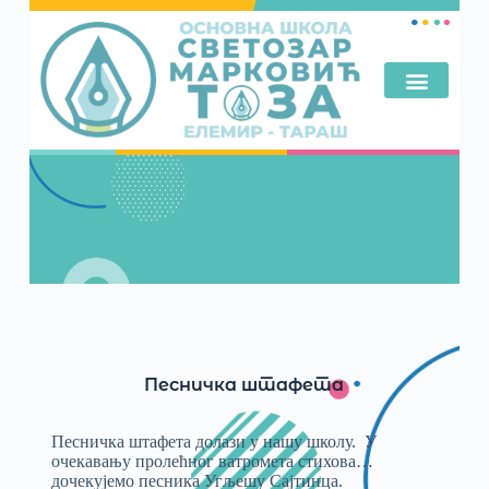
Песничка штафета
Песничка штафета долази у нашу школу. У
очекавању пролећног ватромета стихова…
дочекујемо песника Угљешу Сајтинца.