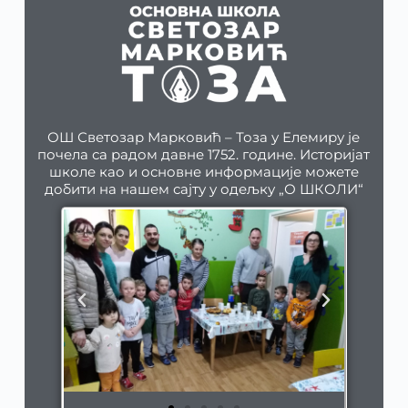
ОШ Светозар Марковић – Тоза у Елемиру је
почела са радом давне 1752. године. Историјат
школе као и основне информације можете
добити на нашем сајту у одељку „О ШКОЛИ“